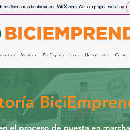
b se diseñó con la plataforma
.com
. Crea tu página web hoy.
Nosotros
Mentoría
BiciEmprendedores
Herramientas
Contact
oría BiciEmpren
 el proceso de puesta en marcha d