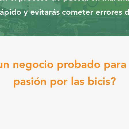
rápido y evitarás cometer errores 
un negocio probado para v
pasión por las bicis?