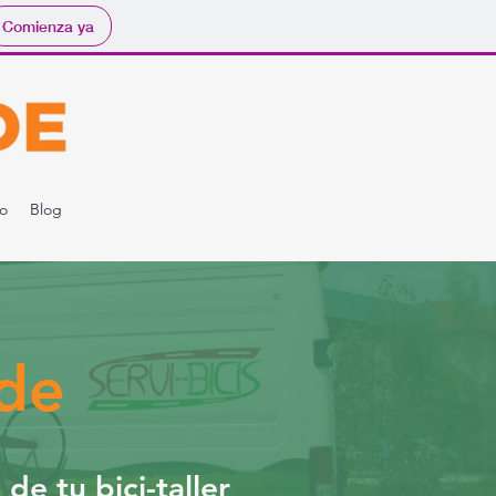
Comienza ya
o
Blog
de
e tu bici-taller