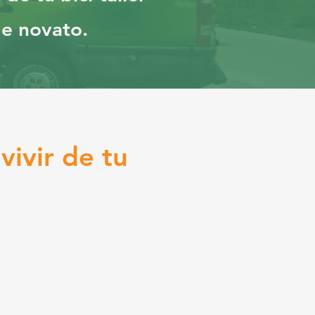
de novato.
ivir de tu