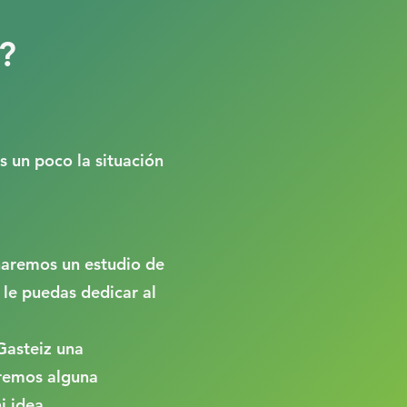
?
s un poco la situación
 haremos un estudio de
 le puedas dedicar al
Gasteiz una
remos alguna
i idea.